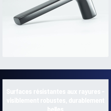
Surfaces résistantes aux rayures -
visiblement robustes, durablement
belles