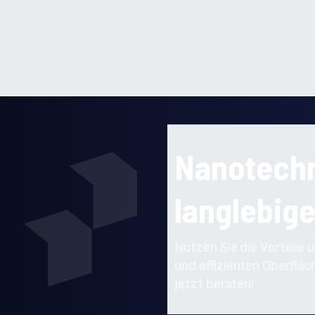
Nanotechn
langlebig
Nutzen Sie die Vorteile 
und effizienten Oberflä
jetzt beraten!